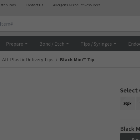
istributors
Contact Us
Allergens & Product Resources
Overview
Prepare
Bond / Etch
Tips / Syringes
Endo
All-Plastic Delivery Tips
Black Mini™ Tip
Select
20pk
Black M
See