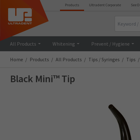
Products
Ultradent Corporate
See D
Search
All Products
Whitening
Prevent / Hygiene
Home
Products
All Products
Tips / Syringes
Tips
Black Mini™ Tip