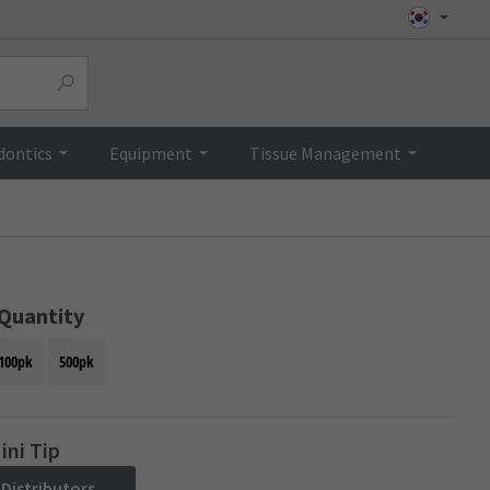
Top
dontics
Equipment
Tissue Management
 Quantity
100pk
500pk
ini Tip
 Distributors