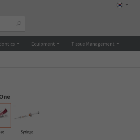
Top
dontics
Equipment
Tissue Management
 One
ose
Syringe