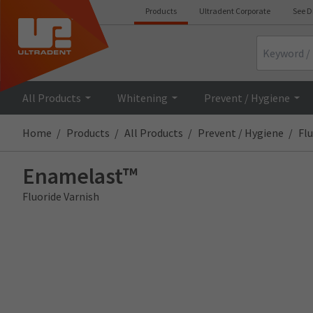
Products
Ultradent Corporate
See D
Search
All Products
Whitening
Prevent / Hygiene
Home
Products
All Products
Prevent / Hygiene
Flu
Enamelast™
Fluoride Varnish