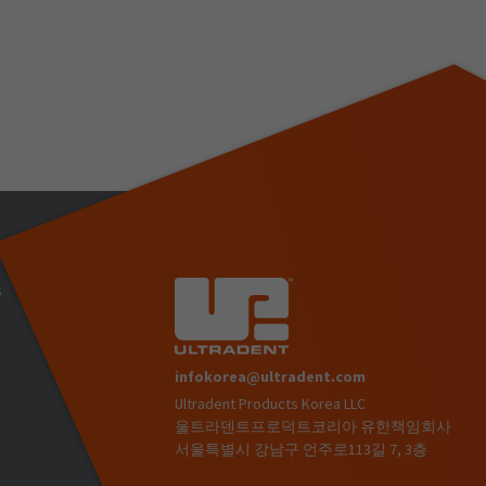
s
infokorea@ultradent.com
Ultradent Products Korea LLC
)
울트라덴트프로덕트코리아 유한책임회사
서울특별시 강남구 언주로113길 7, 3층