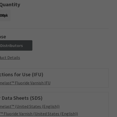
 Quantity
200pk
ose
 Distributors
uct Details
ctions for Use (IFU)
elast™ Fluoride Varnish IFU
 Data Sheets (SDS)
elast™ (United States (English))
™ Fluoride Varnish (United States (English))