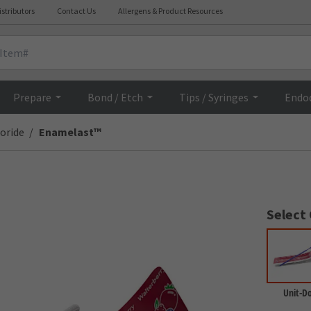
istributors
Contact Us
Allergens & Product Resources
Overview
Prepare
Bond / Etch
Tips / Syringes
Endo
oride
Enamelast™
Select
Unit-D