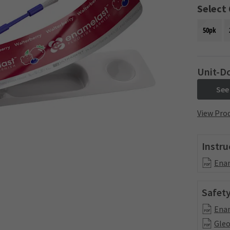
Select
50pk
Unit-D
See
View Prod
Instru
Enam
Safety
Enam
Gleo