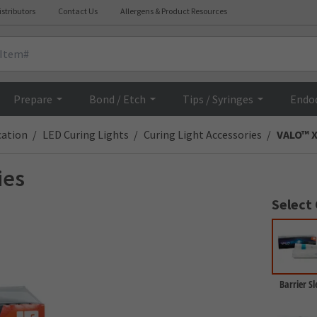
istributors
Contact Us
Allergens & Product Resources
Overview
Prepare
Bond / Etch
Tips / Syringes
Endo
cation
LED Curing Lights
Curing Light Accessories
VALO™ X
ies
Select
Barrier Sl