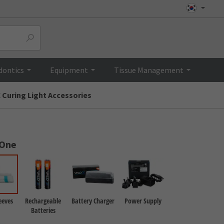
Top
dontics
Equipment
Tissue Management
 Curing Light Accessories
 One
eeves
Rechargeable
Battery Charger
Power Supply
Batteries