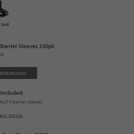
 Cord
Barrier Sleeves 100pk
65
 Distributors
Included:
VALO X barrier sleeves
uct Details