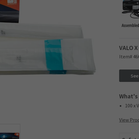
Assembled
VALO X 
Item# 46
See
What's 
100 x 
View Prod