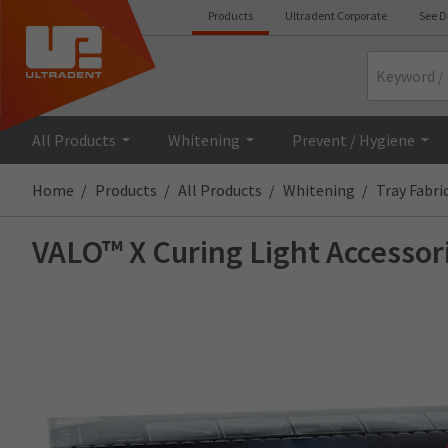
Products
Ultradent Corporate
See D
Search
All Products
Whitening
Prevent / Hygiene
Home
Products
All Products
Whitening
Tray Fabri
VALO™ X Curing Light Accessor